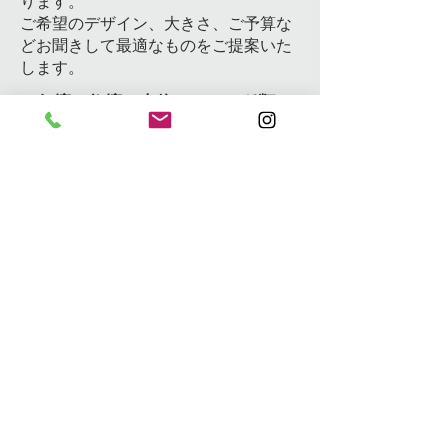
ります。
ご希望のデザイン、大きさ、ご予算な
どお聞きして最適なものをご提案いた
します。
​お仏壇、祭壇の本体はこの５種類か
らお選びいただけます。
1）
お電話やメールでお問い合わせくだ
さい。